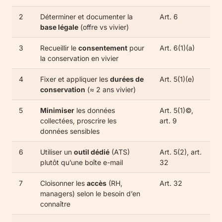
2
Déterminer et documenter la
Art. 6
base légale
(offre vs vivier)
3
Recueillir le
consentement
pour
Art. 6(1)(a)
la conservation en vivier
4
Fixer et appliquer les
durées de
Art. 5(1)(e)
conservation
(≈ 2 ans vivier)
5
Minimiser
les données
Art. 5(1)©,
collectées, proscrire les
art. 9
données sensibles
6
Utiliser un
outil dédié
(ATS)
Art. 5(2), art.
plutôt qu’une boîte e-mail
32
7
Cloisonner les
accès
(RH,
Art. 32
managers) selon le besoin d’en
connaître