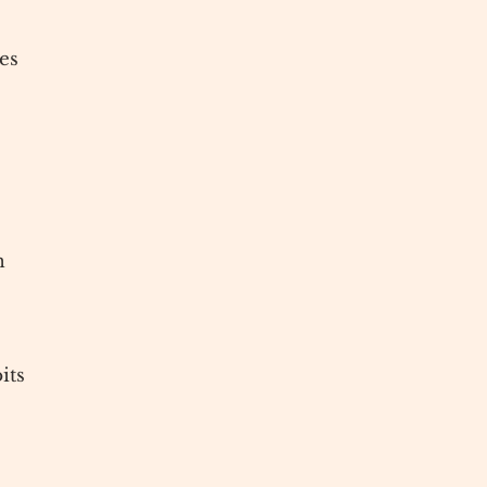
es
n
its