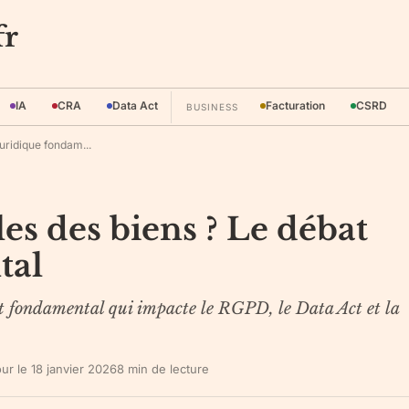
fr
IA
CRA
Data Act
Facturation
CSRD
BUSINESS
uridique fondam...
es des biens ? Le débat
tal
t fondamental qui impacte le RGPD, le Data Act et la
our le
18 janvier 2026
8
min de lecture