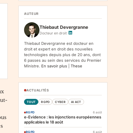
1107, Vilnius, LT-05120, Lituanie. Finalite :
inscription a la newsletter et reception de nos
communications. Base legale : consentement
AUTEUR
(art. 6.1.a RGPD). Destinataires : le
responsable du traitement, AWS
Thiebaut Devergranne
(hebergement), Amazon SES (envoi des
emails). Conservation : jusqu'a desinscription.
Docteur en droit
Droits : acces, rectification, effacement,
limitation, opposition, portabilite -- exercez
Thiebaut Devergranne est docteur en
vos droits via notre
. Reclamation :
.
droit et expert en droit des nouvelles
technologies depuis plus de 20 ans, dont
6 passes au sein des services du Premier
Ministre.
En savoir plus
|
These
ACTUALITÉS
ux
ut-
TOUT
RGPD
CYBER
AI ACT
RGPD
6 août
ous
e-Evidence : les injonctions européennes
applicables le 18 août
es
RGPD
6 août