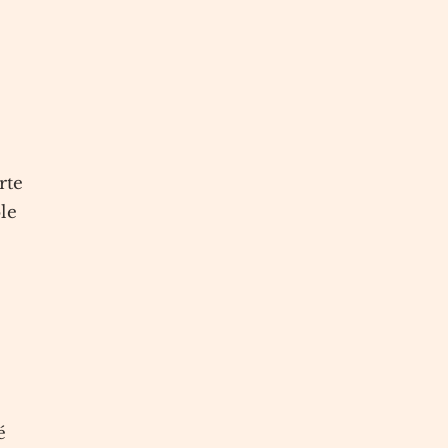
rte
le
é