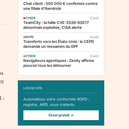
Chat client : 500 000 € confirmés contre
une filiale d'Iberdrola
CYBER
6 août
TeamCity : la faille CVE-2026-63077
désormais exploitée, CISA alerte
RGPD
6 août
Transferts vers les États-Unis : le CEPD
demande un réexamen du DPF
CYBER
6 août
Navigateurs agentiques : Zenity affirme
pouvoir tous les détourner
ps
nt
LEGISCOPE
 :
Automatisez votre conformite RGPD :
registre, AIPD, sous-traitants.
Essai gratuit →