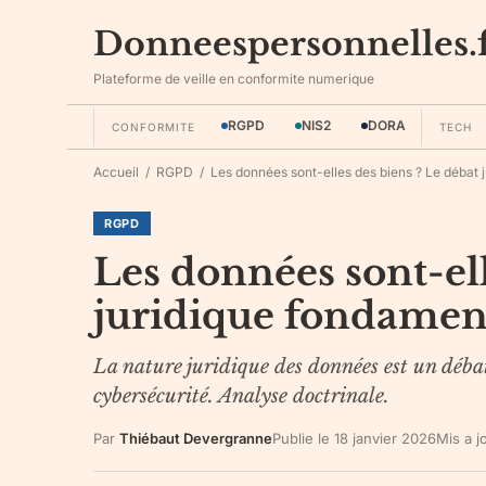
Donneespersonnelles.
Plateforme de veille en conformite numerique
RGPD
NIS2
DORA
CONFORMITE
TECH
Accueil
/
RGPD
/
Les données sont-elles des biens ? Le débat j
RGPD
Les données sont-ell
juridique fondamen
La nature juridique des données est un déba
cybersécurité. Analyse doctrinale.
Par
Thiébaut Devergranne
Publie le
18 janvier 2026
Mis a j