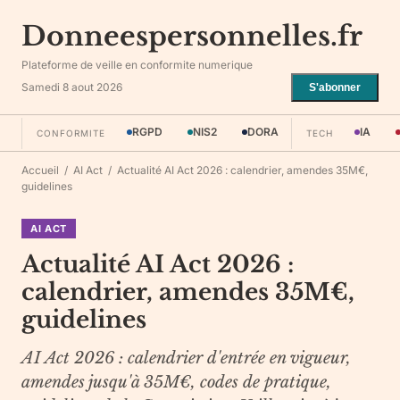
Donneespersonnelles.fr
Plateforme de veille en conformite numerique
Samedi 8 aout 2026
S'abonner
RGPD
NIS2
DORA
IA
CONFORMITE
TECH
Accueil
/
AI Act
/
Actualité AI Act 2026 : calendrier, amendes 35M€,
guidelines
AI ACT
Actualité AI Act 2026 :
calendrier, amendes 35M€,
guidelines
AI Act 2026 : calendrier d'entrée en vigueur,
amendes jusqu'à 35M€, codes de pratique,