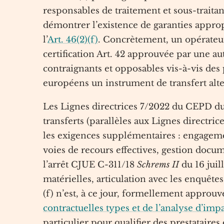
responsables de traitement et sous-traita
démontrer l’existence de garanties approp
l’
Art. 46(2)(f)
. Concrètement, un opérateur
certification Art. 42 approuvée par une 
contraignants et opposables vis-à-vis des 
européens un instrument de transfert alte
Les Lignes directrices 7/2022 du CEPD du 
transferts (parallèles aux Lignes directrice
les exigences supplémentaires : engageme
voies de recours effectives, gestion docu
l’arrêt CJUE C-311/18
Schrems II
du 16 juil
matérielles, articulation avec les enquêtes
(f) n’est, à ce jour, formellement approuvé
contractuelles types et de l’analyse d’impa
particulier pour qualifier des prestataires 