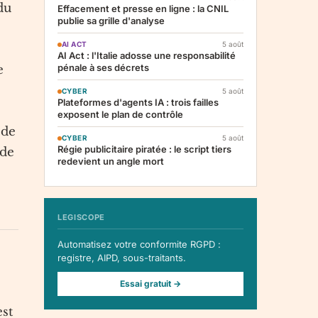
du
Effacement et presse en ligne : la CNIL
publie sa grille d'analyse
AI ACT
5 août
AI Act : l'Italie adosse une responsabilité
pénale à ses décrets
e
CYBER
5 août
Plateformes d'agents IA : trois failles
exposent le plan de contrôle
 de
CYBER
5 août
Régie publicitaire piratée : le script tiers
 de
redevient un angle mort
s
LEGISCOPE
Automatisez votre conformite RGPD :
registre, AIPD, sous-traitants.
Essai gratuit →
est