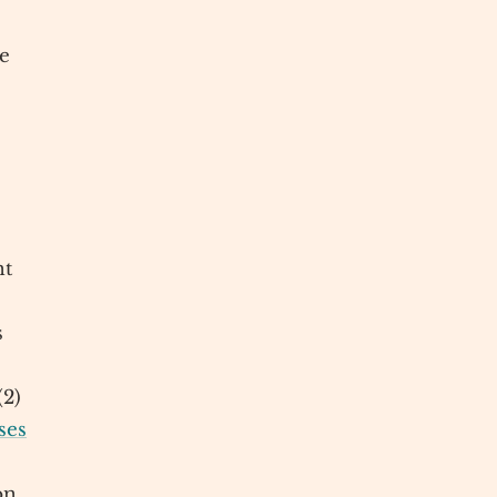
de
nt
s
(2)
ses
on