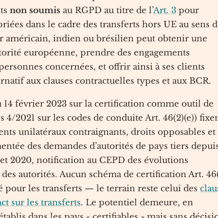
nts
non soumis
au RGPD au titre de l’
Art. 3
pour
riées dans le cadre des transferts hors UE au sens 
 américain, indien ou brésilien peut obtenir une
autorité européenne, prendre des engagements
personnes concernées, et offrir ainsi à ses clients
rnatif aux clauses contractuelles types et aux BCR.
14 février 2023 sur la certification comme outil de
s 4/2021 sur les codes de conduite Art. 46(2)(e)) fixe
nts unilatéraux contraignants, droits opposables et
mentée des demandes d’autorités de pays tiers depui
let 2020, notification au CEPD des évolutions
 des autorités. Aucun schéma de certification Art. 46
 pour les transferts — le terrain reste celui des
clau
ct sur les transferts
. Le potentiel demeure, en
établis dans les pays « certifiables » mais sans décisi