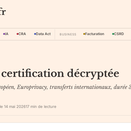
fr
IA
CRA
Data Act
Facturation
CSRD
BUSINESS
 certification décryptée
ropéen, Europrivacy, transferts internationaux, durée 
 le
14 mai 2026
17
min de lecture