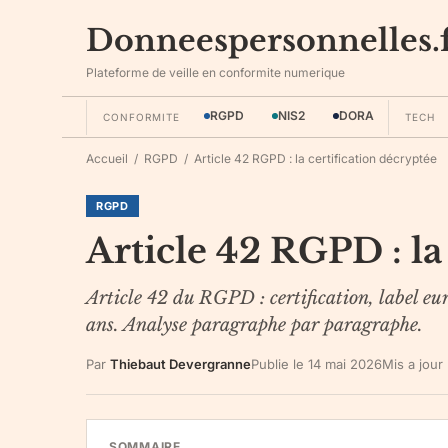
Donneespersonnelles.
Plateforme de veille en conformite numerique
RGPD
NIS2
DORA
CONFORMITE
TECH
Accueil
/
RGPD
/
Article 42 RGPD : la certification décryptée
RGPD
Article 42 RGPD : la
Article 42 du RGPD : certification, label eu
ans. Analyse paragraphe par paragraphe.
Par
Thiebaut Devergranne
Publie le
14 mai 2026
Mis a jour
SOMMAIRE