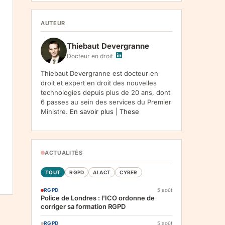
1107, Vilnius, LT-05120, Lituanie. Finalite :
inscription a la newsletter et reception de nos
communications. Base legale : consentement
AUTEUR
(art. 6.1.a RGPD). Destinataires : le
responsable du traitement, AWS
Thiebaut Devergranne
(hebergement), Amazon SES (envoi des
emails). Conservation : jusqu'a desinscription.
Docteur en droit
Droits : acces, rectification, effacement,
limitation, opposition, portabilite -- exercez
Thiebaut Devergranne est docteur en
vos droits via notre
. Reclamation :
.
droit et expert en droit des nouvelles
technologies depuis plus de 20 ans, dont
6 passes au sein des services du Premier
Ministre.
En savoir plus
|
These
ACTUALITÉS
TOUT
RGPD
AI ACT
CYBER
RGPD
5 août
Police de Londres : l'ICO ordonne de
corriger sa formation RGPD
RGPD
5 août