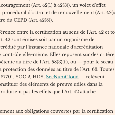
ncouragement (Art. 42(1) à 42(3)), un volet d’effet
et procédural d’octroi et de renouvellement (Art. 42(5
stre du CEPD (Art. 42(8)).
rence entre la certification au sens de l’Art. 42 et to
rt. 42 sont émises soit par un organisme de
accrédité par l’instance nationale d’accréditation
e contrôle elle-même. Elles reposent sur des critère
tente au titre de l’Art. 58(3)(f), ou — pour le sceau
rotection des données au titre de l’Art. 63. Toutes
SO 27701, SOC 2, HDS,
SecNumCloud
— relèvent
onstituer des éléments de preuve utiles dans la
oduisent pas les effets que l’Art. 42 attache
ent aux obligations couvertes par la certification