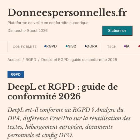
Donneespersonnelles.fr
Plateforme de veille en conformite numerique
Dimanche 9 aout 2026
S'abonner
RGPD
NIS2
DORA
IA
CONFORMITE
TECH
Accueil
/
RGPD
/
DeepL et RGPD : guide de conformité 2026
RGPD
DeepL et RGPD : guide de
conformité 2026
DeepL est-il conforme au RGPD ? Analyse du
DPA, différence Free/Pro sur la réutilisation des
textes, hébergement européen, documents
personnels et config DPO.