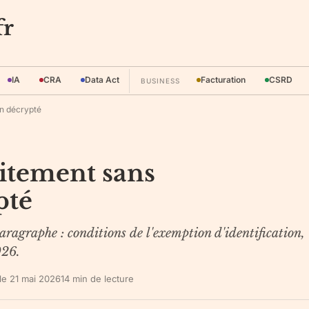
fr
IA
CRA
Data Act
Facturation
CSRD
BUSINESS
on décrypté
aitement sans
pté
agraphe : conditions de l'exemption d'identification,
026.
 le
21 mai 2026
14
min de lecture