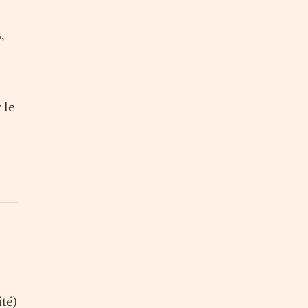
,
 le
ité)