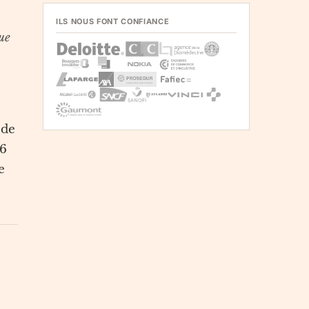
ILS NOUS FONT CONFIANCE
que
 de
26
e