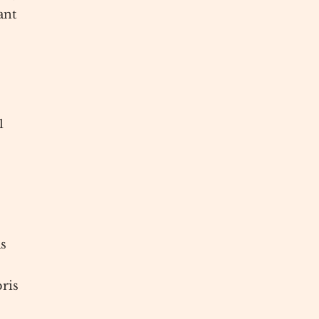
ant
1
as
ris