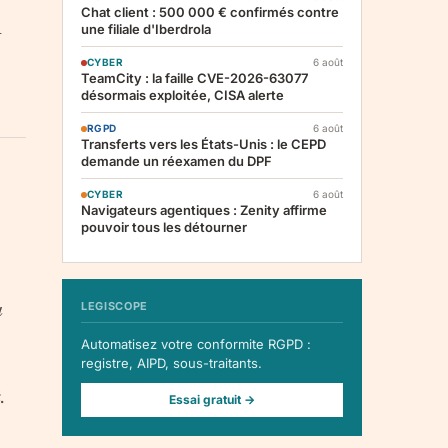
Chat client : 500 000 € confirmés contre
1
une filiale d'Iberdrola
CYBER
6 août
TeamCity : la faille CVE-2026-63077
désormais exploitée, CISA alerte
RGPD
6 août
Transferts vers les États-Unis : le CEPD
demande un réexamen du DPF
CYBER
6 août
Navigateurs agentiques : Zenity affirme
pouvoir tous les détourner
LEGISCOPE
u
Automatisez votre conformite RGPD :
registre, AIPD, sous-traitants.
.
Essai gratuit →