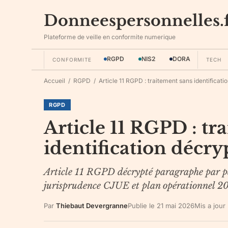
Donneespersonnelles.
Plateforme de veille en conformite numerique
RGPD
NIS2
DORA
CONFORMITE
TECH
Accueil
/
RGPD
/
Article 11 RGPD : traitement sans identificati
RGPD
Article 11 RGPD : tr
identification décry
Article 11 RGPD décrypté paragraphe par par
jurisprudence CJUE et plan opérationnel 2
Par
Thiebaut Devergranne
Publie le
21 mai 2026
Mis a jour