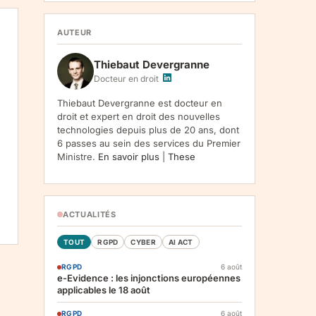
1107, Vilnius, LT-05120, Lituanie. Finalite :
inscription a la newsletter et reception de nos
communications. Base legale : consentement
AUTEUR
(art. 6.1.a RGPD). Destinataires : le
responsable du traitement, AWS
Thiebaut Devergranne
(hebergement), Amazon SES (envoi des
emails). Conservation : jusqu'a desinscription.
Docteur en droit
Droits : acces, rectification, effacement,
limitation, opposition, portabilite -- exercez
Thiebaut Devergranne est docteur en
vos droits via notre
. Reclamation :
.
droit et expert en droit des nouvelles
technologies depuis plus de 20 ans, dont
6 passes au sein des services du Premier
Ministre.
En savoir plus
|
These
ACTUALITÉS
TOUT
RGPD
CYBER
AI ACT
RGPD
6 août
e-Evidence : les injonctions européennes
applicables le 18 août
RGPD
6 août