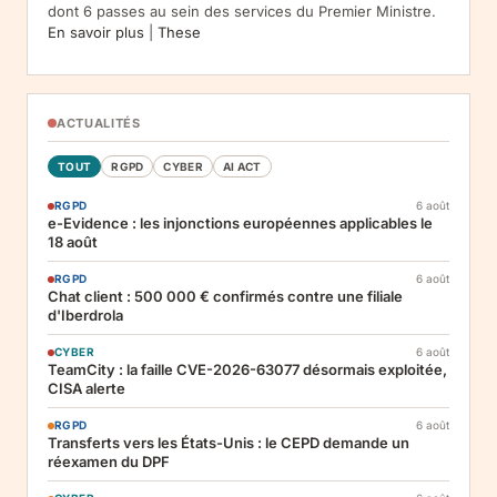
dont 6 passes au sein des services du Premier Ministre.
En savoir plus
|
These
ACTUALITÉS
TOUT
RGPD
CYBER
AI ACT
RGPD
6 août
e-Evidence : les injonctions européennes applicables le
18 août
RGPD
6 août
Chat client : 500 000 € confirmés contre une filiale
d'Iberdrola
CYBER
6 août
TeamCity : la faille CVE-2026-63077 désormais exploitée,
CISA alerte
RGPD
6 août
Transferts vers les États-Unis : le CEPD demande un
réexamen du DPF