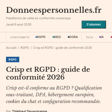
Donneespersonnelles.fr
Plateforme de veille en conformite numerique
Jeudi 6 aout 2026
S'abonner
RGPD
NIS2
DORA
IA
CONFORMITE
TECH
Accueil
/
RGPD
/
Crisp et RGPD : guide de conformité 2026
RGPD
Crisp et RGPD : guide de
conformité 2026
Crisp est-il conforme au RGPD ? Qualification
sous-traitant, DPA, hébergement européen,
cookies du chat et configuration recommandée.
Par
Thiébaut Devergranne