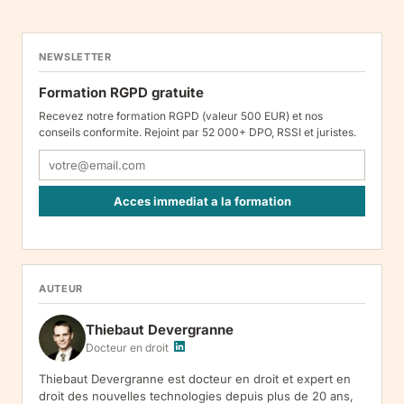
NEWSLETTER
Formation RGPD gratuite
Recevez notre formation RGPD (valeur 500 EUR) et nos
conseils conformite. Rejoint par 52 000+ DPO, RSSI et juristes.
Acces immediat a la formation
Responsable : Legiscope UAB, Laisves pr. 60-1107, Vilnius, LT-
05120, Lituanie. Finalite : inscription a la newsletter et reception
de nos communications. Base legale : consentement (art. 6.1.a
RGPD). Destinataires : le responsable du traitement, AWS
AUTEUR
(hebergement), Amazon SES (envoi des emails). Conservation :
jusqu'a desinscription. Droits : acces, rectification, effacement,
Thiebaut Devergranne
limitation, opposition, portabilite -- exercez vos droits via notre
.
Reclamation :
.
Docteur en droit
Thiebaut Devergranne est docteur en droit et expert en
droit des nouvelles technologies depuis plus de 20 ans,