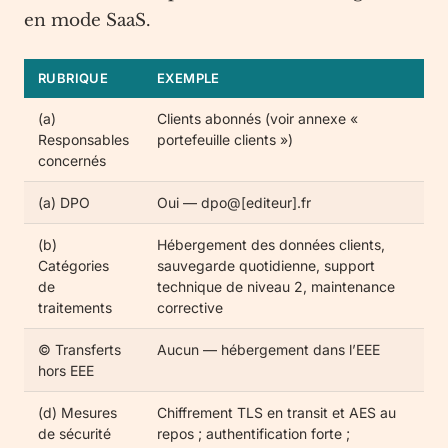
en mode SaaS.
RUBRIQUE
EXEMPLE
(a)
Clients abonnés (voir annexe «
Responsables
portefeuille clients »)
concernés
(a) DPO
Oui — dpo@[editeur].fr
(b)
Hébergement des données clients,
Catégories
sauvegarde quotidienne, support
de
technique de niveau 2, maintenance
traitements
corrective
© Transferts
Aucun — hébergement dans l’EEE
hors EEE
(d) Mesures
Chiffrement TLS en transit et AES au
de sécurité
repos ; authentification forte ;