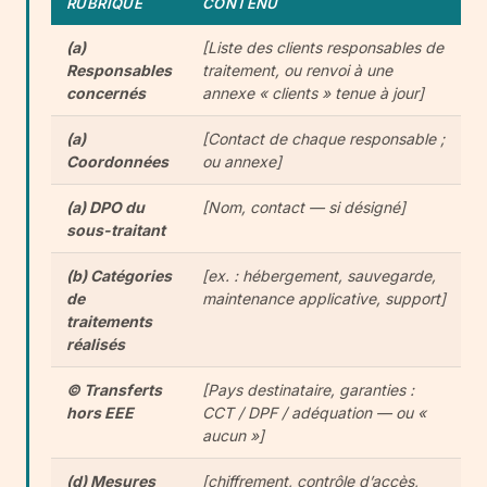
RUBRIQUE
CONTENU
(a)
[Liste des clients responsables de
Responsables
traitement, ou renvoi à une
concernés
annexe « clients » tenue à jour]
(a)
[Contact de chaque responsable ;
Coordonnées
ou annexe]
(a) DPO du
[Nom, contact — si désigné]
sous-traitant
(b) Catégories
[ex. : hébergement, sauvegarde,
de
maintenance applicative, support]
traitements
réalisés
© Transferts
[Pays destinataire, garanties :
hors EEE
CCT / DPF / adéquation — ou «
aucun »]
(d) Mesures
[chiffrement, contrôle d’accès,