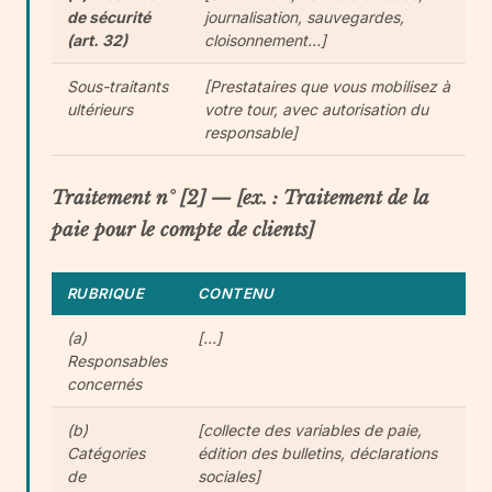
de sécurité
journalisation, sauvegardes,
(art. 32)
cloisonnement…]
Sous-traitants
[Prestataires que vous mobilisez à
ultérieurs
votre tour, avec autorisation du
responsable]
Traitement n° [2] — [ex. : Traitement de la
paie pour le compte de clients]
RUBRIQUE
CONTENU
(a)
[…]
Responsables
concernés
(b)
[collecte des variables de paie,
Catégories
édition des bulletins, déclarations
de
sociales]