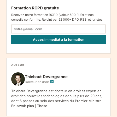
Formation RGPD gratuite
Recevez notre formation RGPD (valeur 500 EUR) et nos
conseils conformite. Rejoint par 52 000+ DPO, RSSI et juristes.
Acces immediat a la formation
Responsable : Legiscope UAB, Laisves pr. 60-1107, Vilnius, LT-
05120, Lituanie. Finalite : inscription a la newsletter et reception
de nos communications. Base legale : consentement (art. 6.1.a
RGPD). Destinataires : le responsable du traitement, AWS
AUTEUR
(hebergement), Amazon SES (envoi des emails). Conservation :
jusqu'a desinscription. Droits : acces, rectification, effacement,
Thiebaut Devergranne
limitation, opposition, portabilite -- exercez vos droits via notre
.
Reclamation :
.
Docteur en droit
Thiebaut Devergranne est docteur en droit et expert en
droit des nouvelles technologies depuis plus de 20 ans,
dont 6 passes au sein des services du Premier Ministre.
En savoir plus
|
These