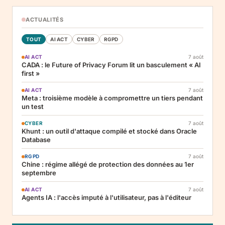
ACTUALITÉS
TOUT
AI ACT
CYBER
RGPD
AI ACT
7 août
CADA : le Future of Privacy Forum lit un basculement « AI
first »
AI ACT
7 août
Meta : troisième modèle à compromettre un tiers pendant
un test
CYBER
7 août
Khunt : un outil d'attaque compilé et stocké dans Oracle
Database
RGPD
7 août
Chine : régime allégé de protection des données au 1er
septembre
AI ACT
7 août
Agents IA : l'accès imputé à l'utilisateur, pas à l'éditeur