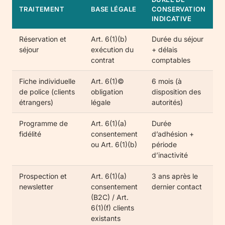
TRAITEMENT
BASE LÉGALE
CONSERVATION
INDICATIVE
Réservation et
Art. 6(1)(b)
Durée du séjour
séjour
exécution du
+ délais
contrat
comptables
Fiche individuelle
Art. 6(1)©
6 mois (à
de police (clients
obligation
disposition des
étrangers)
légale
autorités)
Programme de
Art. 6(1)(a)
Durée
fidélité
consentement
d’adhésion +
ou Art. 6(1)(b)
période
d’inactivité
Prospection et
Art. 6(1)(a)
3 ans après le
newsletter
consentement
dernier contact
(B2C) / Art.
6(1)(f) clients
existants