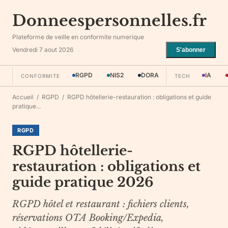
Donneespersonnelles.fr
Plateforme de veille en conformite numerique
Vendredi 7 aout 2026
S'abonner
RGPD
NIS2
DORA
IA
CONFORMITE
TECH
Accueil
/
RGPD
/
RGPD hôtellerie-restauration : obligations et guide
pratique...
RGPD
RGPD hôtellerie-
restauration : obligations et
guide pratique 2026
RGPD hôtel et restaurant : fichiers clients,
réservations OTA Booking/Expedia,