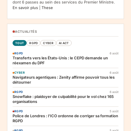
dont 6 passes au sein des services du Premier Ministre.
En savoir plus
|
These
ACTUALITÉS
TOUT
RGPD
CYBER
AI ACT
RGPD
6 août
Transferts vers les États-Unis : le CEPD demande un
réexamen du DPF
CYBER
6 août
Navigateurs agentiques : Zenity affirme pouvoir tous les
détourner
RGPD
6 août
Snowflake : plaidoyer de culpabilité pour le vol chez 165
organisations
RGPD
5 août
Police de Londres : l'ICO ordonne de corriger sa formation
RGPD
RGPD
5 août