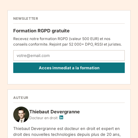
NEWSLETTER
Formation RGPD gratuite
Recevez notre formation RGPD (valeur 500 EUR) et nos
conseils conformite. Rejoint par 52 000+ DPO, RSSI et juristes.
Acces immediat a la formation
Responsable : Legiscope UAB, Laisves pr. 60-1107, Vilnius, LT-
05120, Lituanie. Finalite : inscription a la newsletter et reception
de nos communications. Base legale : consentement (art. 6.1.a
RGPD). Destinataires : le responsable du traitement, AWS
AUTEUR
(hebergement), Amazon SES (envoi des emails). Conservation :
jusqu'a desinscription. Droits : acces, rectification, effacement,
Thiebaut Devergranne
limitation, opposition, portabilite -- exercez vos droits via notre
.
Reclamation :
.
Docteur en droit
Thiebaut Devergranne est docteur en droit et expert en
droit des nouvelles technologies depuis plus de 20 ans,