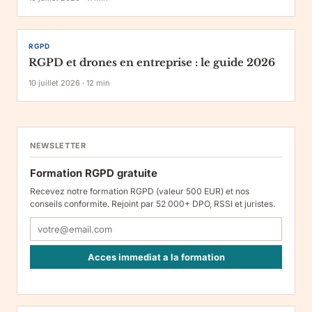
RGPD
RGPD et drones en entreprise : le guide 2026
10 juillet 2026
·
12
min
NEWSLETTER
Formation RGPD gratuite
Recevez notre formation RGPD (valeur 500 EUR) et nos
conseils conformite. Rejoint par 52 000+ DPO, RSSI et juristes.
Acces immediat a la formation
Responsable : Legiscope UAB, Laisves pr. 60-1107, Vilnius, LT-
05120, Lituanie. Finalite : inscription a la newsletter et reception
de nos communications. Base legale : consentement (art. 6.1.a