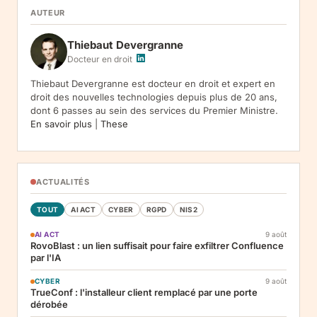
RGPD). Destinataires : le responsable du traitement, AWS
AUTEUR
(hebergement), Amazon SES (envoi des emails). Conservation :
jusqu'a desinscription. Droits : acces, rectification, effacement,
Thiebaut Devergranne
limitation, opposition, portabilite -- exercez vos droits via notre
.
Reclamation :
.
Docteur en droit
Thiebaut Devergranne est docteur en droit et expert en
droit des nouvelles technologies depuis plus de 20 ans,
dont 6 passes au sein des services du Premier Ministre.
En savoir plus
|
These
ACTUALITÉS
TOUT
AI ACT
CYBER
RGPD
NIS2
AI ACT
9 août
RovoBlast : un lien suffisait pour faire exfiltrer Confluence
par l'IA
CYBER
9 août
TrueConf : l'installeur client remplacé par une porte
dérobée