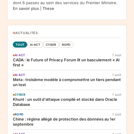
dont 6 passes au sein des services du Premier Ministre.
En savoir plus
|
These
ACTUALITÉS
TOUT
AI ACT
CYBER
RGPD
AI ACT
7 août
CADA : le Future of Privacy Forum lit un basculement « AI
first »
AI ACT
7 août
Meta : troisième modèle à compromettre un tiers pendant
un test
CYBER
7 août
Khunt : un outil d'attaque compilé et stocké dans Oracle
Database
RGPD
7 août
Chine : régime allégé de protection des données au 1er
septembre