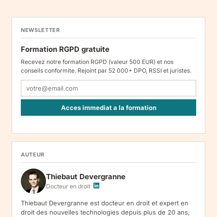
NEWSLETTER
Formation RGPD gratuite
Recevez notre formation RGPD (valeur 500 EUR) et nos
conseils conformite. Rejoint par 52 000+ DPO, RSSI et juristes.
Acces immediat a la formation
Responsable : Legiscope UAB, Laisves pr. 60-1107, Vilnius, LT-
05120, Lituanie. Finalite : inscription a la newsletter et reception
de nos communications. Base legale : consentement (art. 6.1.a
RGPD). Destinataires : le responsable du traitement, AWS
AUTEUR
(hebergement), Amazon SES (envoi des emails). Conservation :
jusqu'a desinscription. Droits : acces, rectification, effacement,
Thiebaut Devergranne
limitation, opposition, portabilite -- exercez vos droits via notre
.
Reclamation :
.
Docteur en droit
Thiebaut Devergranne est docteur en droit et expert en
droit des nouvelles technologies depuis plus de 20 ans,