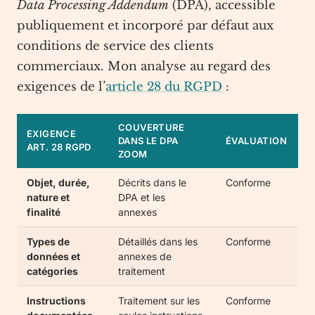
Data Processing Addendum
(DPA), accessible
publiquement et incorporé par défaut aux
conditions de service des clients
commerciaux. Mon analyse au regard des
exigences de l’
article 28 du RGPD
:
COUVERTURE
EXIGENCE
DANS LE DPA
ÉVALUATION
ART. 28 RGPD
ZOOM
Objet, durée,
Décrits dans le
Conforme
nature et
DPA et les
finalité
annexes
Types de
Détaillés dans les
Conforme
données et
annexes de
catégories
traitement
Instructions
Traitement sur les
Conforme