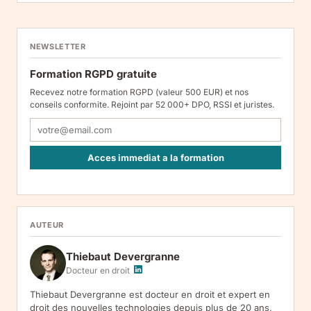
NEWSLETTER
Formation RGPD gratuite
Recevez notre formation RGPD (valeur 500 EUR) et nos
conseils conformite. Rejoint par 52 000+ DPO, RSSI et juristes.
Acces immediat a la formation
Responsable : Legiscope UAB, Laisves pr. 60-1107, Vilnius, LT-
05120, Lituanie. Finalite : inscription a la newsletter et reception
de nos communications. Base legale : consentement (art. 6.1.a
RGPD). Destinataires : le responsable du traitement, AWS
AUTEUR
(hebergement), Amazon SES (envoi des emails). Conservation :
jusqu'a desinscription. Droits : acces, rectification, effacement,
Thiebaut Devergranne
limitation, opposition, portabilite -- exercez vos droits via notre
.
Reclamation :
.
Docteur en droit
Thiebaut Devergranne est docteur en droit et expert en
droit des nouvelles technologies depuis plus de 20 ans,