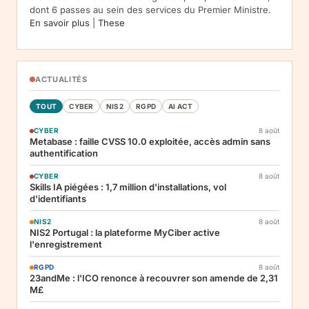
dont 6 passes au sein des services du Premier Ministre.
En savoir plus
|
These
ACTUALITÉS
TOUT
CYBER
NIS2
RGPD
AI ACT
CYBER
8 août
Metabase : faille CVSS 10.0 exploitée, accès admin sans
authentification
CYBER
8 août
Skills IA piégées : 1,7 million d'installations, vol
d'identifiants
NIS2
8 août
NIS2 Portugal : la plateforme MyCiber active
l'enregistrement
RGPD
8 août
23andMe : l'ICO renonce à recouvrer son amende de 2,31
M£