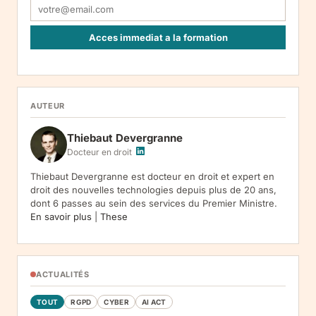
Acces immediat a la formation
Responsable : Legiscope UAB, Laisves pr. 60-1107, Vilnius, LT-
05120, Lituanie. Finalite : inscription a la newsletter et reception
de nos communications. Base legale : consentement (art. 6.1.a
RGPD). Destinataires : le responsable du traitement, AWS
AUTEUR
(hebergement), Amazon SES (envoi des emails). Conservation :
jusqu'a desinscription. Droits : acces, rectification, effacement,
Thiebaut Devergranne
limitation, opposition, portabilite -- exercez vos droits via notre
.
Reclamation :
.
Docteur en droit
Thiebaut Devergranne est docteur en droit et expert en
droit des nouvelles technologies depuis plus de 20 ans,
dont 6 passes au sein des services du Premier Ministre.
En savoir plus
|
These
ACTUALITÉS
TOUT
RGPD
CYBER
AI ACT