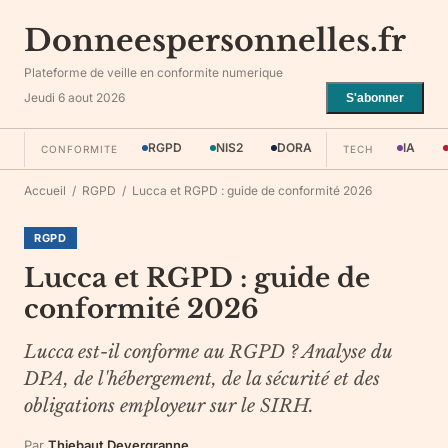
Donneespersonnelles.fr
Plateforme de veille en conformite numerique
Jeudi 6 aout 2026
S'abonner
RGPD
NIS2
DORA
IA
CONFORMITE
TECH
Accueil
/
RGPD
/
Lucca et RGPD : guide de conformité 2026
RGPD
Lucca et RGPD : guide de
conformité 2026
Lucca est-il conforme au RGPD ? Analyse du
DPA, de l'hébergement, de la sécurité et des
obligations employeur sur le SIRH.
Par
Thiebaut Devergranne