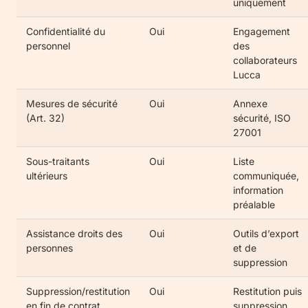
uniquement
Confidentialité du
Oui
Engagement
personnel
des
collaborateurs
Lucca
Mesures de sécurité
Oui
Annexe
(Art. 32)
sécurité, ISO
27001
Sous-traitants
Oui
Liste
ultérieurs
communiquée,
information
préalable
Assistance droits des
Oui
Outils d’export
personnes
et de
suppression
Suppression/restitution
Oui
Restitution puis
en fin de contrat
suppression