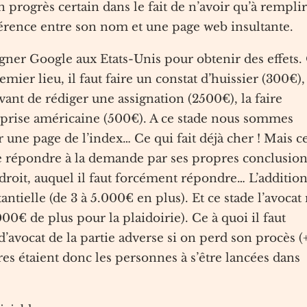
un progrès certain dans le fait de n’avoir qu’à remplir
érence entre son nom et une page web insultante.
ssigner Google aux Etats-Unis pour obtenir des effets.
ier lieu, il faut faire un constat d’huissier (300€),
nt de rédiger une assignation (2500€), la faire
treprise américaine (500€). A ce stade nous sommes
 une page de l’index… Ce qui fait déjà cher ! Mais c
uite répondre à la demande par ses propres conclusio
roit, auquel il faut forcément répondre… L’additio
tielle (de 3 à 5.000€ en plus). Et ce stade l’avocat 
€ de plus pour la plaidoirie). Ce à quoi il faut
 d’avocat de la partie adverse si on perd son procès (
es étaient donc les personnes à s’être lancées dans