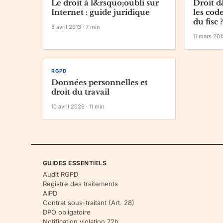
Le droit à l&rsquo;oubli sur
Droit d
Internet : guide juridique
les code
du fisc ?
8 avril 2013
·
7
min
11 mars 201
RGPD
Données personnelles et
droit du travail
10 avril 2026
·
11
min
GUIDES ESSENTIELS
Audit RGPD
Registre des traitements
AIPD
Contrat sous-traitant (Art. 28)
DPO obligatoire
Notification violation 72h