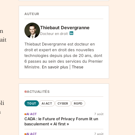
1107, Vilnius, LT-05120, Lituanie. Finalite :
inscription a la newsletter et reception de nos
communications. Base legale : consentement
AUTEUR
(art. 6.1.a RGPD). Destinataires : le
responsable du traitement, AWS
Thiebaut Devergranne
(hebergement), Amazon SES (envoi des
un
emails). Conservation : jusqu'a desinscription.
Docteur en droit
Droits : acces, rectification, effacement,
ait
limitation, opposition, portabilite -- exercez
Thiebaut Devergranne est docteur en
vos droits via notre
. Reclamation :
.
droit et expert en droit des nouvelles
technologies depuis plus de 20 ans, dont
6 passes au sein des services du Premier
Ministre.
En savoir plus
|
These
ACTUALITÉS
li
TOUT
AI ACT
CYBER
RGPD
n
AI ACT
7 août
CADA : le Future of Privacy Forum lit un
basculement « AI first »
AI ACT
7 août