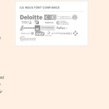
ILS NOUS FONT CONFIANCE
e
ent
e
de