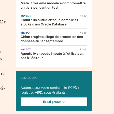
Meta : troisième modèle à compromettre
un tiers pendant un test
CYBER
7 août
Khunt : un outil d'attaque compilé et
 Or,
stocké dans Oracle Database
RGPD
7 août
Chine : régime allégé de protection des
données au 1er septembre
AI ACT
7 août
e
Agents IA : l'accès imputé à l'utilisateur,
pas à l'éditeur
ns
n
n’a
LEGISCOPE
Automatisez votre conformite RGPD :
+5-
registre, AIPD, sous-traitants.
Essai gratuit →