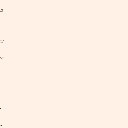
sa
ns
re
e
e