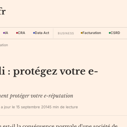
fr
IA
CRA
Data Act
Facturation
CSRD
BUSINESS
tation
i : protégez votre e-
ment protéger votre e-réputation
 a jour le
15 septembre 2014
5
min de lecture
oute est-il la conséquence normale d’une société de