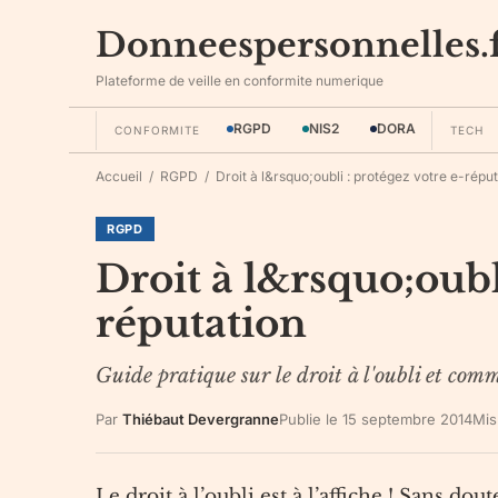
Donneespersonnelles.
Plateforme de veille en conformite numerique
RGPD
NIS2
DORA
CONFORMITE
TECH
Accueil
/
RGPD
/
Droit à l&rsquo;oubli : protégez votre e-répu
RGPD
Droit à l&rsquo;oubl
réputation
Guide pratique sur le droit à l'oubli et com
Par
Thiébaut Devergranne
Publie le
15 septembre 2014
Mis
Le droit à l’oubli est à l’affiche ! Sans d