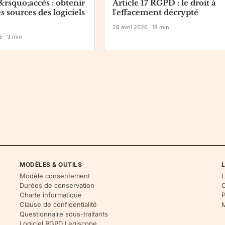
&rsquo;accès : obtenir
Article 17 RGPD : le droit à
s sources des logiciels
l'effacement décrypté
28 avril 2026
·
18
min
5
·
3
min
MODÈLES & OUTILS
L
Modèle consentement
L
Durées de conservation
C
Charte informatique
P
Clause de confidentialité
M
Questionnaire sous-traitants
Logiciel RGPD Legiscope