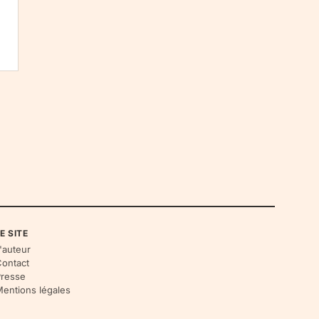
E SITE
'auteur
ontact
resse
entions légales