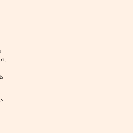
t
rt.
ts
ts