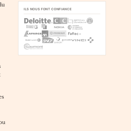
du
ILS NOUS FONT CONFIANCE
s
t
es
 ou