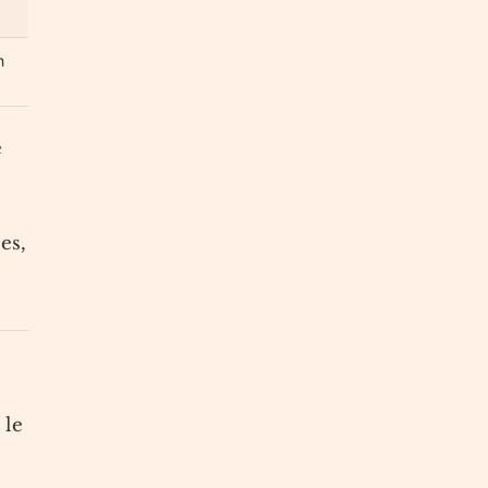
n
e
es,
 le