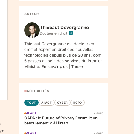
1107, Vilnius, LT-05120, Lituanie. Finalite :
inscription a la newsletter et reception de nos
communications. Base legale : consentement
AUTEUR
(art. 6.1.a RGPD). Destinataires : le
responsable du traitement, AWS
Thiebaut Devergranne
(hebergement), Amazon SES (envoi des
emails). Conservation : jusqu'a desinscription.
Docteur en droit
Droits : acces, rectification, effacement,
limitation, opposition, portabilite -- exercez
Thiebaut Devergranne est docteur en
vos droits via notre
. Reclamation :
.
droit et expert en droit des nouvelles
technologies depuis plus de 20 ans, dont
6 passes au sein des services du Premier
Ministre.
En savoir plus
|
These
ACTUALITÉS
TOUT
AI ACT
CYBER
RGPD
AI ACT
7 août
CADA : le Future of Privacy Forum lit un
,
basculement « AI first »
er
AI ACT
7 août