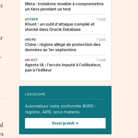
Meta : troisième modèle à compromettre
et
un tiers pendant un test
CYBER
7 août
Khunt : un outil d'attaque compilé et
stocké dans Oracle Database
r
RGPD
7 août
Chine : régime allégé de protection des
données au 1er septembre
.
AI ACT
7 août
Agents IA : l'accès imputé à l'utilisateur,
pas à l'éditeur
LEGISCOPE
Automatisez votre conformite RGPD :
registre, AIPD, sous-traitants.
Essai gratuit →
ul
es