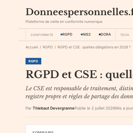
Donneespersonnelles.
Plateforme de veille en conformite numerique
RGPD
NIS2
DORA
CONFORMITE
TECH
Accueil
/
RGPD
/
RGPD et CSE : quelles obligations en 2026 ?
RGPD
RGPD et CSE : quell
Le CSE est responsable de traitement, distinc
registre propre et règles de partage des donn
Par
Thiebaut Devergranne
Publie le
2 juillet 2026
Mis a jou
SOMMAIRE