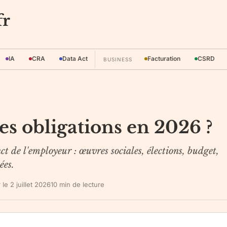
fr
IA
CRA
Data Act
Facturation
CSRD
BUSINESS
es obligations en 2026 ?
t de l'employeur : œuvres sociales, élections, budget,
ées.
r le
2 juillet 2026
10
min de lecture