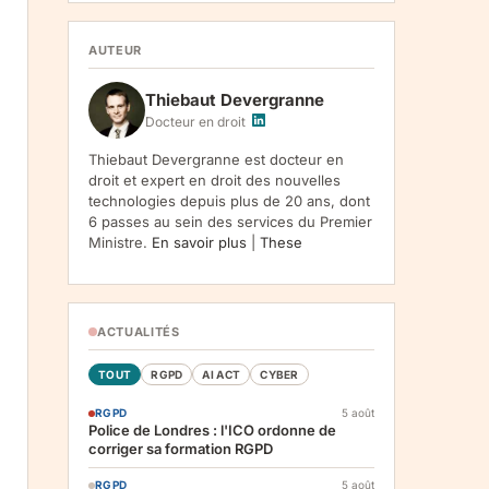
1107, Vilnius, LT-05120, Lituanie. Finalite :
inscription a la newsletter et reception de nos
communications. Base legale : consentement
AUTEUR
(art. 6.1.a RGPD). Destinataires : le
responsable du traitement, AWS
Thiebaut Devergranne
(hebergement), Amazon SES (envoi des
emails). Conservation : jusqu'a desinscription.
Docteur en droit
Droits : acces, rectification, effacement,
limitation, opposition, portabilite -- exercez
Thiebaut Devergranne est docteur en
vos droits via notre
. Reclamation :
.
droit et expert en droit des nouvelles
technologies depuis plus de 20 ans, dont
6 passes au sein des services du Premier
Ministre.
En savoir plus
|
These
ACTUALITÉS
TOUT
RGPD
AI ACT
CYBER
RGPD
5 août
Police de Londres : l'ICO ordonne de
corriger sa formation RGPD
RGPD
5 août