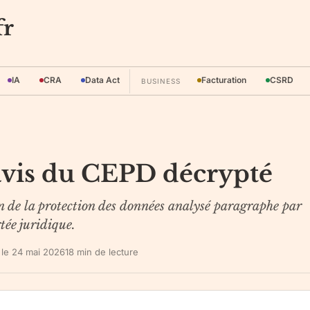
fr
IA
CRA
Data Act
Facturation
CSRD
BUSINESS
'avis du CEPD décrypté
 de la protection des données analysé paragraphe par
tée juridique.
 le
24 mai 2026
18
min de lecture