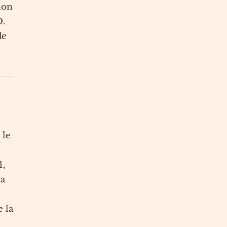
ion
D.
de
 le
1,
la
e la