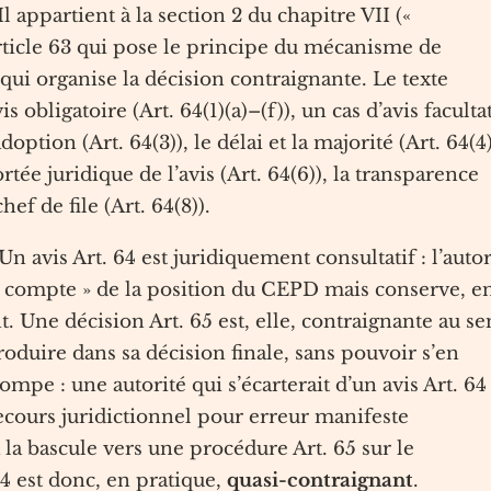
 Il appartient à la section 2 du chapitre VII («
rticle 63 qui pose le principe du mécanisme de
qui organise la décision contraignante. Le texte
s obligatoire (Art. 64(1)(a)–(f)), un cas d’avis facultat
option (Art. 64(3)), le délai et la majorité (Art. 64(4)
rtée juridique de l’avis (Art. 64(6)), la transparence
chef de file (Art. 64(8)).
 Un avis Art. 64 est juridiquement consultatif : l’autor
nd compte » de la position du CEPD mais conserve, e
nt. Une décision Art. 65 est, elle, contraignante au se
eproduire dans sa décision finale, sans pouvoir s’en
tompe : une autorité qui s’écarterait d’un avis Art. 64
recours juridictionnel pour erreur manifeste
 la bascule vers une procédure Art. 65 sur le
64 est donc, en pratique,
quasi-contraignant
.