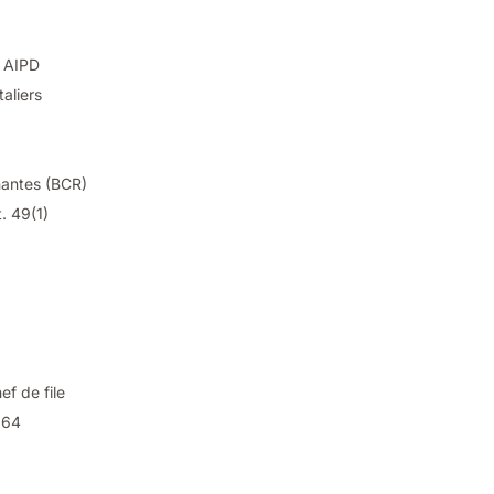
à AIPD
taliers
gnantes (BCR)
t. 49(1)
ef de file
. 64