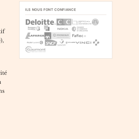
ILS NOUS FONT CONFIANCE
if
),
ité
n
ns