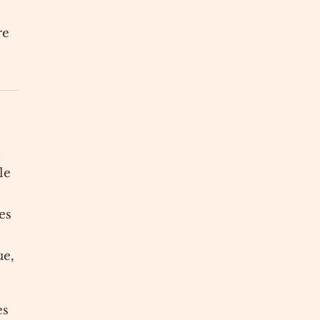
re
le
es
ue,
es