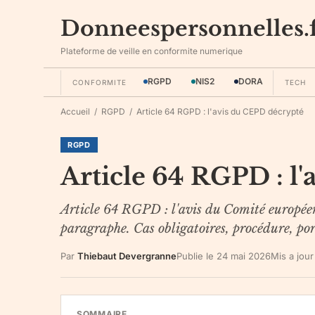
Donneespersonnelles.
Plateforme de veille en conformite numerique
RGPD
NIS2
DORA
CONFORMITE
TECH
Accueil
/
RGPD
/
Article 64 RGPD : l'avis du CEPD décrypté
RGPD
Article 64 RGPD : l
Article 64 RGPD : l'avis du Comité européen
paragraphe. Cas obligatoires, procédure, por
Par
Thiebaut Devergranne
Publie le
24 mai 2026
Mis a jour
SOMMAIRE