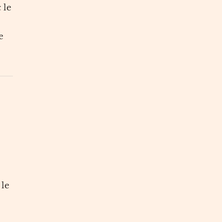
 le
e
 le