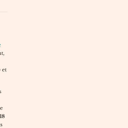
e
t,
 et
s
de
18
s