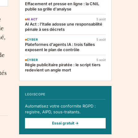
Effacement et presse en ligne : la CNIL
publie sa grille d'analyse
e
AI ACT
5 août
AI Act : l'Italie adosse une responsabilité
de
pénale à ses décrets
né,
CYBER
5 août
Plateformes d'agents IA : trois failles
exposent le plan de contrôle
de
CYBER
5 août
Régie publicitaire piratée : le script tiers
redevient un angle mort
tés
LEGISCOPE
Automatisez votre conformite RGPD :
registre, AIPD, sous-traitants.
Essai gratuit →